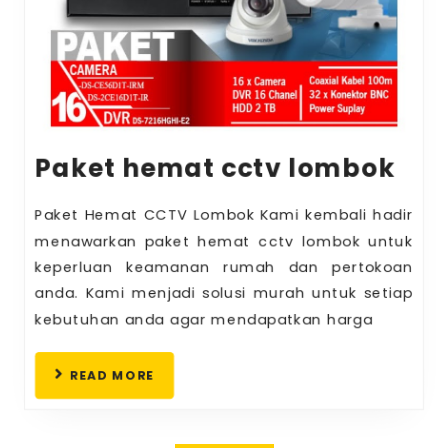
Pak
Paket hemat cctv lombok
he
Paket Hemat CCTV Lombok Kami kembali hadir
cct
menawarkan paket hemat cctv lombok untuk
lom
keperluan keamanan rumah dan pertokoan
anda. Kami menjadi solusi murah untuk setiap
kebutuhan anda agar mendapatkan harga
READ
READ MORE
MORE