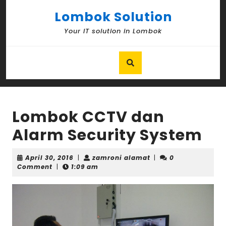
Skip
Lombok Solution
to
content
Your IT solution in Lombok
Skip
to
content
Lombok CCTV dan
Alarm Security System
April
zamroni
April 30, 2016
|
zamroni alamat
|
0
30,
alamat
Comment
|
1:09 am
2016