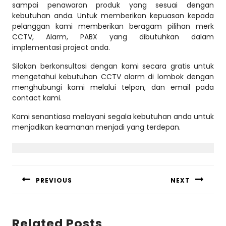
sampai penawaran produk yang sesuai dengan
kebutuhan anda. Untuk memberikan kepuasan kepada
pelanggan kami memberikan beragam pilihan merk
CCTV, Alarm, PABX yang dibutuhkan dalam
implementasi project anda.
Silakan berkonsultasi dengan kami secara gratis untuk
mengetahui kebutuhan CCTV alarm di lombok dengan
menghubungi kami melalui telpon, dan email pada
contact kami.
Kami senantiasa melayani segala kebutuhan anda untuk
menjadikan keamanan menjadi yang terdepan.
Post
navigation
PREVIOUS
NEXT
Previous
Next
post:
post:
Related Posts