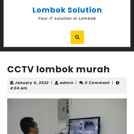
Skip
Lombok Solution
to
content
Your IT solution in Lombok
Skip
to
content
CCTV lombok murah
January
admin
January 6, 2022
|
admin
|
0 Comment
|
6,
4:04 am
2022