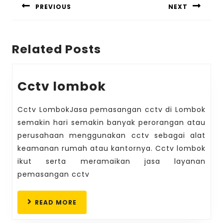
navigation
PREVIOUS
NEXT
Previous
Next
post:
post:
Related Posts
Cctv
Cctv lombok
lombok
Cctv LombokJasa pemasangan cctv di Lombok
semakin hari semakin banyak perorangan atau
perusahaan menggunakan cctv sebagai alat
keamanan rumah atau kantornya. Cctv lombok
ikut serta meramaikan jasa layanan
pemasangan cctv
READ
READ MORE
MORE