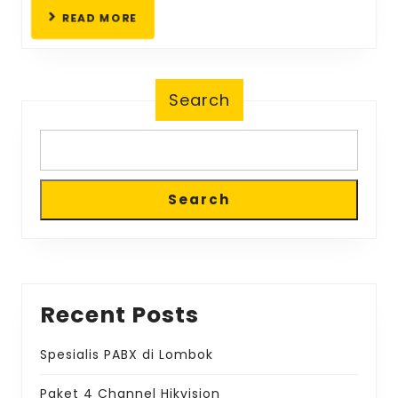
lomb
READ
READ MORE
MORE
Search
Search
Recent Posts
Spesialis PABX di Lombok
Paket 4 Channel Hikvision