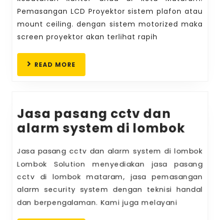
proyek
Pemasangan LCD Proyektor sistem plafon atau
di
mount ceiling. dengan sistem motorized maka
matar
screen proyektor akan terlihat rapih
READ
READ MORE
MORE
Jasa pasang cctv dan
Jasa
alarm system di lombok
pas
Jasa pasang cctv dan alarm system di lombok
cctv
Lombok Solution menyediakan jasa pasang
dan
cctv di lombok mataram, jasa pemasangan
alar
alarm security system dengan teknisi handal
syst
dan berpengalaman. Kami juga melayani
di