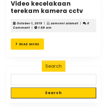
Video kecelakaan
Video
terekam kamera cctv
kecela
terek
October
zamroni
October 1, 2015
|
zamroni alamat
|
0
1,
alamat
Comment
|
1:58 am
kamer
2015
cctv
READ
READ MORE
MORE
Search
Search