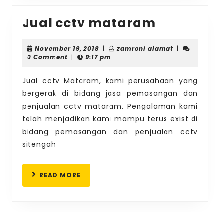
Jual
Jual cctv mataram
cctv
matara
November
zamroni
November 19, 2018
|
zamroni alamat
|
19,
alamat
0 Comment
|
9:17 pm
2018
Jual cctv Mataram, kami perusahaan yang
bergerak di bidang jasa pemasangan dan
penjualan cctv mataram. Pengalaman kami
telah menjadikan kami mampu terus exist di
bidang pemasangan dan penjualan cctv
sitengah
READ
READ MORE
MORE