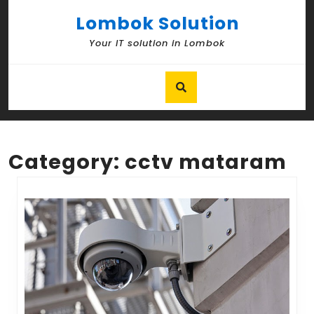
Skip
Lombok Solution
to
content
Your IT solution in Lombok
Skip
to
content
Category:
cctv mataram