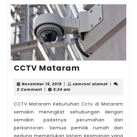
CCTV
CCTV Mataram
Mataram
November
zamroni
November 19, 2018
|
zamroni alamat
|
19,
alamat
0 Comment
|
5:34 am
2018
CCTV Mataram Kebutuhan Cctv di Mataram
semakin meningkat sehubungan dengan
semakin padatnya perumahan dan
perkantoran. Semua pemilik rumah dan
gedung memerlukan sistem keamanan yang