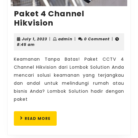
Paket 4 Channel
Paket
Hikvision
4
Channel
July
admin
July 1, 2023
|
admin
|
0 Comment
|
1,
8:45 am
Hikvision
2023
Keamanan Tanpa Batas! Paket CCTV 4
Channel Hikvision dari Lombok Solution Anda
mencari solusi keamanan yang terjangkau
dan andal untuk melindungi rumah atau
bisnis Anda? Lombok Solution hadir dengan
paket
READ
READ MORE
MORE