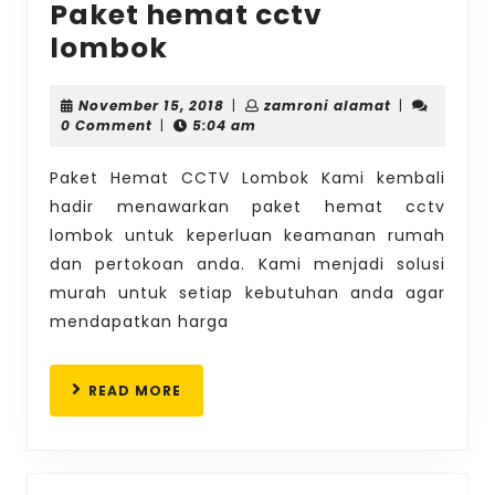
Paket hemat cctv
Paket
lombok
hemat
cctv
November
zamroni
November 15, 2018
|
zamroni alamat
|
15,
alamat
0 Comment
|
5:04 am
lombok
2018
Paket Hemat CCTV Lombok Kami kembali
hadir menawarkan paket hemat cctv
lombok untuk keperluan keamanan rumah
dan pertokoan anda. Kami menjadi solusi
murah untuk setiap kebutuhan anda agar
mendapatkan harga
READ
READ MORE
MORE